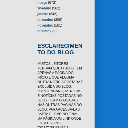
março
(672)
fevereiro
(562)
janeiro
(646)
dezembro
(306)
novembro
(161)
outubro
(26)
ESCLARECIMEN
TO DO BLOG
MUITOS LEITORES
PENSAM QUE O BLOG TEM
APENAS A PÁGINA DO
INÍCIO E QUE ALGUMA
OUTRA NOTÍCIA POSTADA É
EXCLUÍDA DO BLOG.
PURO ENGANO, AS NOTAS
E NOTÍCIAS POSTADAS NO
BLOG FICAM GRAVADAS
NAS OUTRAS PÁGINAS DO
BLOG. PARA ACESSÁ-LAS
BASTA CLICAR NO FINAL
DA PÁGINA UM LINK ONDE
ESTÁ ESCRITO,
"POSTAGENS MAIS